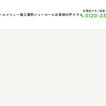
" in
/home/toeijs/reform-resuma.jp/public_html/wp-co
お電話でのご相談
ームメニュー
施工事例
ショールーム
お客様の声
コラム
0120-2