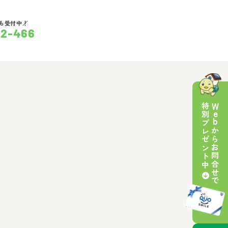
ntent/themes/reform-resuma/header.php
on line
54
も受付中！
32-466
特別プレゼント中
Web
からお問合せで