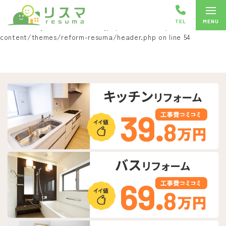
Warning
: Undefined array key "HTTP_ACCEPT_LANGUAGE" in
TEL
/home/toeijs/reform-resuma.jp/public_html/wp-
content/themes/reform-resuma/header.php
on line
54