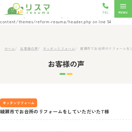
Warning
: Undefined array key "HTTP_ACCEPT_LANGUAGE" in
TEL
/home/toeijs/reform-resuma.jp/public_html/wp-
content/themes/reform-resuma/header.php
on line
54
ホーム
お客様の声
キッチンリフォーム
綾瀬市でお台所のリフォームを
お客様の声
キッチンリフォーム
綾瀬市でお台所のリフォームをしていただいたT様